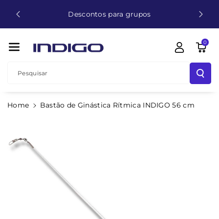
para
O
Descontos para grupos
€
Conteúdo
0
Pesquisar
Saltar Para
Home
Bastão de Ginástica Rítmica INDIGO 56 cm
A
Informação
Do
Produto