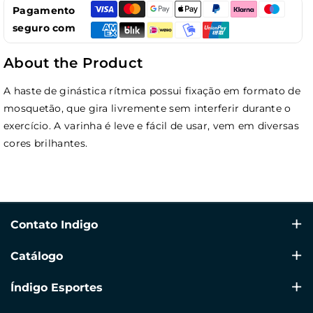
Pagamento
seguro com
About the Product
A haste de ginástica rítmica possui fixação em formato de
mosquetão, que gira livremente sem interferir durante o
exercício. A varinha é leve e fácil de usar, vem em diversas
cores brilhantes.
Contato Indigo
Avenida Alicante 64, Ondara 03760, Alicante
Catálogo
+34 960 39 70 60
Natação
Índigo Esportes
info@indigosports.es
Ginástica Rítmica
🗨 +34 609 41 77 79 (Solo WhatsApp)