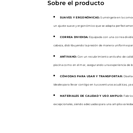
Sobre el producto
SUAVES Y ERGONÓMICAS:
Sumérgete en la comod
un ajuste suave y ergonómico que se adapta perfectamente
CORREA DIVIDIDA:
Equipada con una correa dividi
cabeza, distribuyendo la presión de manera uniforme par
ANTIVAHO:
Con un recubrimiento antivaho de calida
piscina como en el mar, asegurando una experiencia de bu
CÓMODAS PARA USAR Y TRANSPORTAR:
Diseñad
ideales para llevar contigo en tus aventuras acuáticas, y
MATERIALES DE CALIDAD Y USO AMPLIO:
Fabrica
excepcionales, siendo adecuadas para una amplia variedad