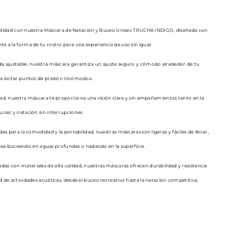
idad con nuestra Máscara de Natación y Buceo Unisex TRUCHA INDIGO, diseñada con
 a la forma de tu rostro para una experiencia de uso sin igual.
da ajustable, nuestra máscara garantiza un ajuste seguro y cómodo alrededor de tu
a evitar puntos de presión incómodos.
d, nuestra máscara te proporciona una visión clara y sin empañamientos tanto en la
ceo y natación sin interrupciones.
as para la comodidad y la portabilidad, nuestras máscaras son ligeras y fáciles de llevar,
a sea buceando en aguas profundas o nadando en la superficie.
das con materiales de alta calidad, nuestras máscaras ofrecen durabilidad y resistencia
 de actividades acuáticas, desde el buceo recreativo hasta la natación competitiva.