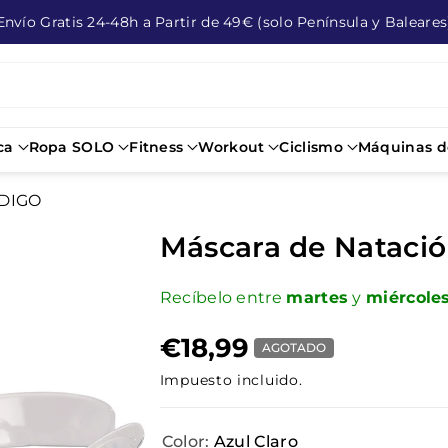
Envío Gratis 24-48h a Partir de 49€ (solo Península y Baleares
ca
Ropa SOLO
Fitness
Workout
Ciclismo
Máquinas de
NDIGO
Máscara de Natació
Recíbelo entre
martes
y
miércole
€18,99
AGOTADO
Impuesto incluido.
Color:
Azul Claro