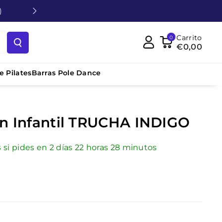
)
Carrito
0
€0,00
 Pilates
Barras Pole Dance
n Infantil TRUCHA INDIGO
s
si pides en
2
días
22
horas
28
minutos