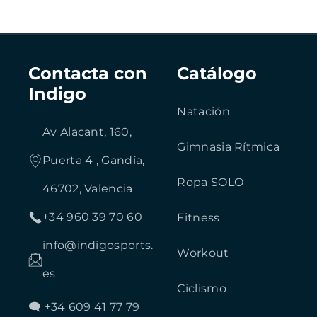
Contacta con
Catálogo
Indigo
Natación
Av Alacant, 160,
Gimnasia Rítmica
Puerta 4 , Gandía,
Ropa SOLO
46702, Valencia
+34 960 39 70 60
Fitness
info@indigosports.
Workout
es
Ciclismo
🗨 +34 609 41 77 79