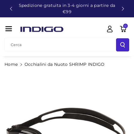
Spedizione gratuita in 3-4 giorni a partire da
Direttamente
€99
Ai Contenuti
0
Cerca
Home
Occhialini da Nuoto SHRIMP INDIGO
Passa Alle
Informazioni
Sul
Prodotto