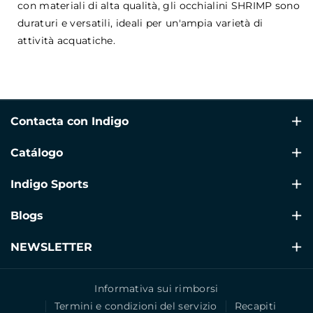
con materiali di alta qualità, gli occhialini SHRIMP sono
duraturi e versatili, ideali per un'ampia varietà di
attività acquatiche.
Contacta con Indigo
Av Alacant, 160, Puerta 4 , Gandía, 46702, Valencia
Catálogo
+34 960 39 70 60
Nuoto
Indigo Sports
info@indigosports.es
Ginnastica Ritmica
🗨 +34 609 41 77 79 (Solo WhatsApp)
Condizioni di Spedizione
Blogs
SOLO Abbigliamento
Resi e Cambi
Blogs de Gimnasia Rítmica
NEWSLETTER
Fitness
Termini e Condizioni
Blogs de Fitness
¡Suscríbete a nuestro boletín y mantente informado!
Allenamento
Informativa sui rimborsi
Politica sulla privacy
Blogs de Natación
Indirizzo email
Iscriviti
Termini e condizioni del servizio
Recapiti
Ciclismo